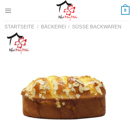
Skip
0
to
content
STARTSEITE
/
BÄCKEREI
/
SÜSSE BACKWAREN