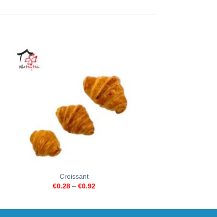
+
+
Croissant
Chrysantheme
€
0.28
–
€
0.92
€
2.76