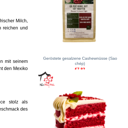
rischer Milch,
n reichen und
+
Geröstete gesalzene Cashewnüsse (Sao
en mit seinem
chép)
ht den Mexiko
€
7.82
ce stolz als
Geschmack des