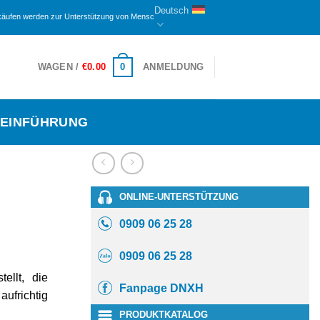
Deutsch
n zur Unterstützung von Menschen mit Behinderungen und Waisen hier zugewiesen. Der verbl
0
WAGEN /
€
0.00
ANMELDUNG
EINFÜHRUNG
ONLINE-UNTERSTÜTZUNG
0909 06 25 28
0909 06 25 28
ellt, die
Fanpage DNXH
aufrichtig
PRODUKTKATALOG