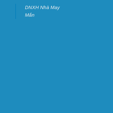
DNXH Nhà May
Mắn