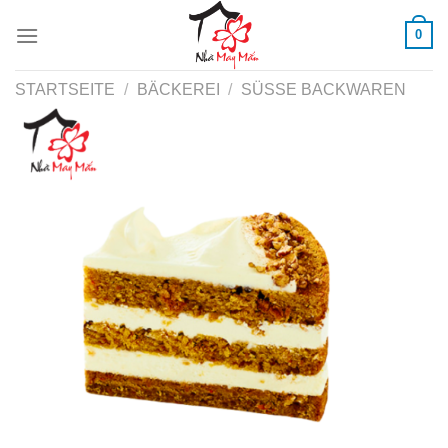
Skip
0
to
content
STARTSEITE
/
BÄCKEREI
/
SÜSSE BACKWAREN