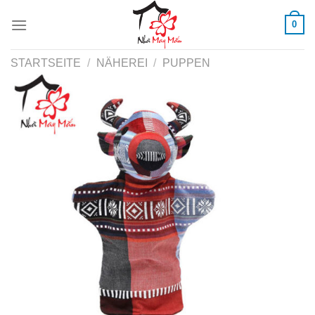
Skip
0
to
content
STARTSEITE
/
NÄHEREI
/
PUPPEN