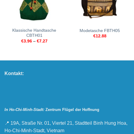
Klassische Handtasche
Modetasche FBTH05
CBTH01
€
12.88
€
3.96
–
€
7.27
Kontakt:
In Ho-Chi-Minh-Stadt:
Zentrum Flügel der Hoffnung
📍 19A, Straße Nr. 01, Viertel 21, Stadtteil Binh Hung Hoa,
Ho-Chi-Minh-Stadt, Vietnam