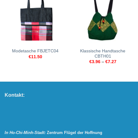
Klassische Handtasche
Modetasche FBJETC04
CBTH01
€
11.50
€
3.96
–
€
7.27
Kontakt:
In Ho-Chi-Minh-Stadt:
Zentrum Flügel der Hoffnung