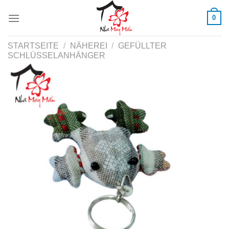
Skip
0
to
content
STARTSEITE
/
NÄHEREI
/
GEFÜLLTER
SCHLÜSSELANHÄNGER