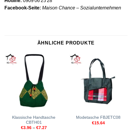
Hotline:
0909 06 25 28
Facebook-Seite:
Maison Chance – Sozialunternehmen
ÄHNLICHE PRODUKTE
Klassische Handtasche
Modetasche FBJETC08
CBTH01
€
15.64
€
3.96
–
€
7.27