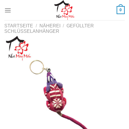
Skip
0
to
content
STARTSEITE
/
NÄHEREI
/
GEFÜLLTER
SCHLÜSSELANHÄNGER