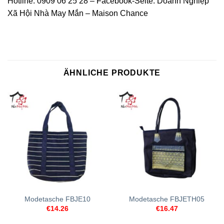
Hotline: 0909 06 25 28 – Facebook-Seite: Doanh Nghiệp
Xã Hội Nhà May Mắn – Maison Chance
ÄHNLICHE PRODUKTE
Modetasche FBJE10
Modetasche FBJETH05
€
14.26
€
16.47