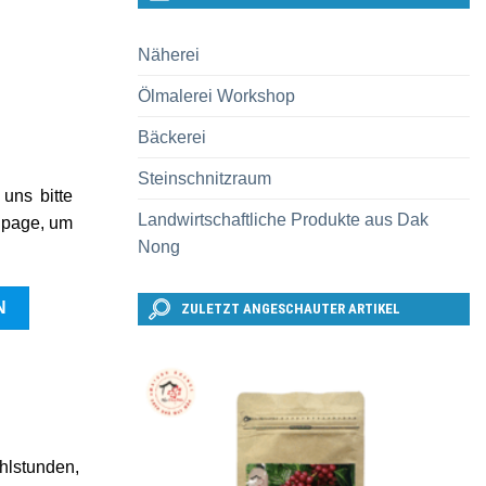
Näherei
Ölmalerei Workshop
Bäckerei
Steinschnitzraum
uns bitte
Landwirtschaftliche Produkte aus Dak
npage, um
Nong
N
ZULETZT ANGESCHAUTER ARTIKEL
ählstunden,