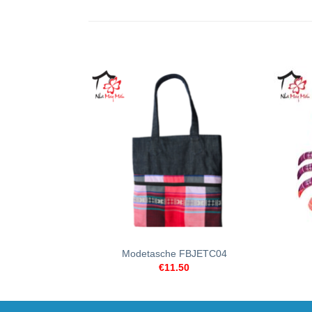
+
+
Modetasche FBJETC04
€
11.50