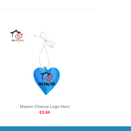
+
+
Maison Chance Logo-Herz
Büffel
€
3.04
€
3.68