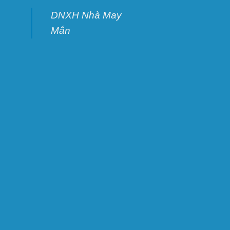
DNXH Nhà May
Mắn