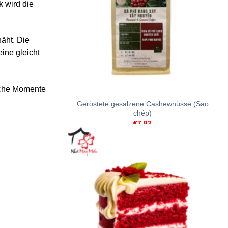
k wird die
näht. Die
eine gleicht
+
liche Momente
Geröstete gesalzene Cashewnüsse (Sao
chép)
€
7.82