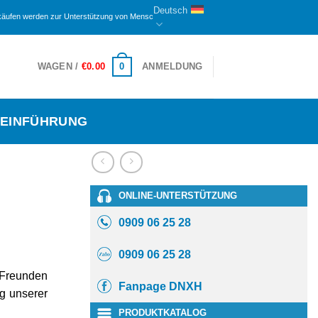
Deutsch
n zur Unterstützung von Menschen mit Behinderungen und Waisen hier zugewiesen. Der verble
0
WAGEN /
€
0.00
ANMELDUNG
EINFÜHRUNG
ONLINE-UNTERSTÜTZUNG
0909 06 25 28
0909 06 25 28
 Freunden
Fanpage DNXH
ng unserer
PRODUKTKATALOG