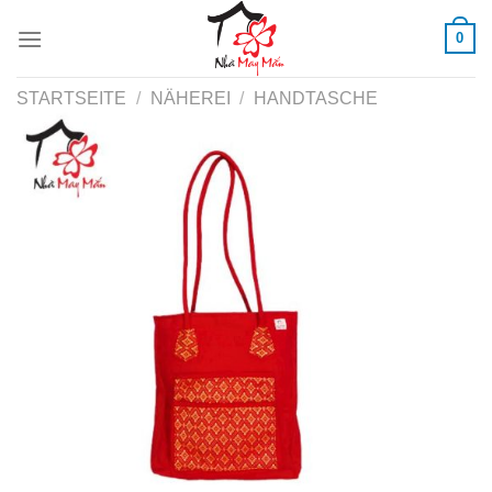
Skip
0
to
content
STARTSEITE
/
NÄHEREI
/
HANDTASCHE