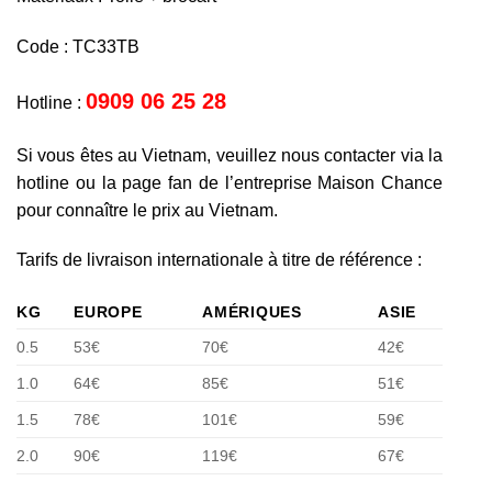
Code : TC33TB
0909 06 25 28
Hotline :
Si vous êtes au Vietnam, veuillez nous contacter via la
hotline ou la page fan de l’entreprise Maison Chance
pour connaître le prix au Vietnam.
Tarifs de livraison internationale à titre de référence :
KG
EUROPE
AMÉRIQUES
ASIE
0.5
53€
70€
42€
1.0
64€
85€
51€
1.5
78€
101€
59€
2.0
90€
119€
67€