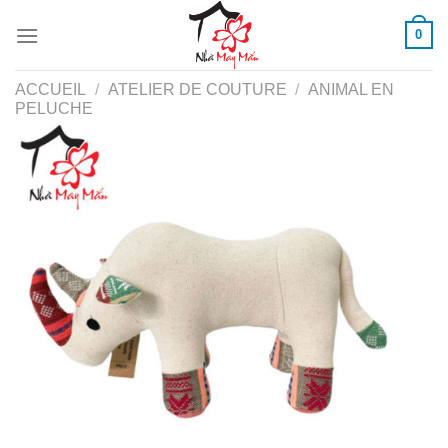
Skip
0
to
content
ACCUEIL
/
ATELIER DE COUTURE
/
ANIMAL EN
PELUCHE