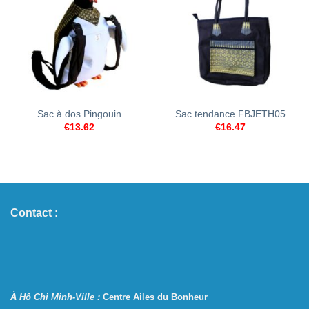
Sac à dos Pingouin
Sac tendance FBJETH05
€
13.62
€
16.47
Contact :
À Hô Chi Minh-Ville :
Centre Ailes du Bonheur