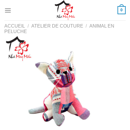
Skip
0
to
content
ACCUEIL
/
ATELIER DE COUTURE
/
ANIMAL EN
PELUCHE