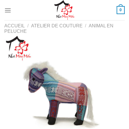
Skip
0
to
content
ACCUEIL
/
ATELIER DE COUTURE
/
ANIMAL EN
PELUCHE