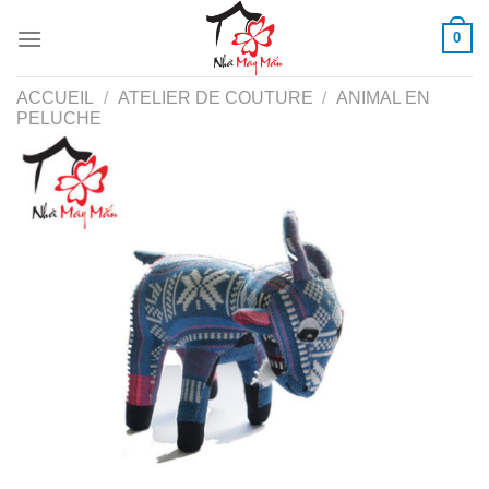
Skip
0
to
content
ACCUEIL
/
ATELIER DE COUTURE
/
ANIMAL EN
PELUCHE