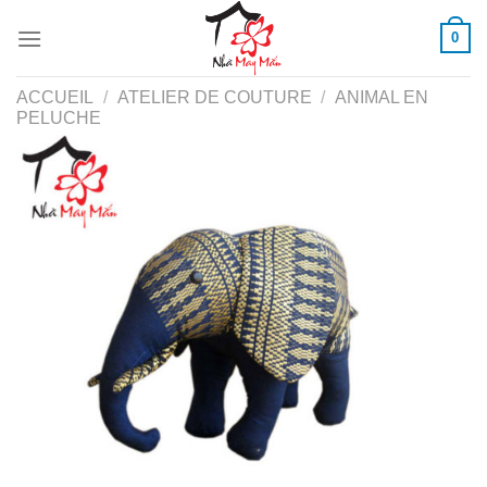
Skip
0
to
content
ACCUEIL
/
ATELIER DE COUTURE
/
ANIMAL EN
PELUCHE