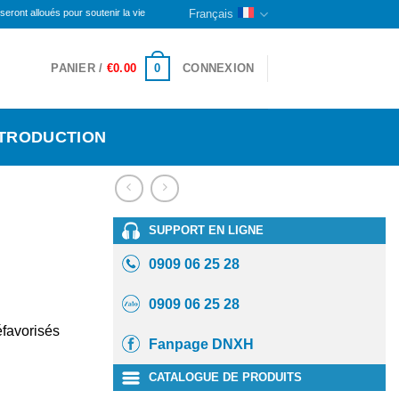
s pour soutenir la vie des personnes handicapées et des orphelins ici. La partie restante con
Français
0
PANIER /
€
0.00
CONNEXION
NTRODUCTION
SUPPORT EN LIGNE
0909 06 25 28
0909 06 25 28
éfavorisés
Fanpage DNXH
CATALOGUE DE PRODUITS