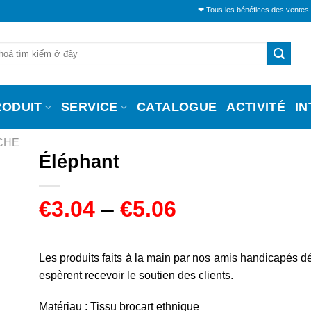
❤ Tous les bénéfices des ventes seront alloué
RODUIT
SERVICE
CATALOGUE
ACTIVITÉ
I
CHE
Éléphant
€
3.04
–
€
5.06
Les produits faits à la main par nos amis handicapés d
espèrent recevoir le soutien des clients.
Matériau : Tissu brocart ethnique