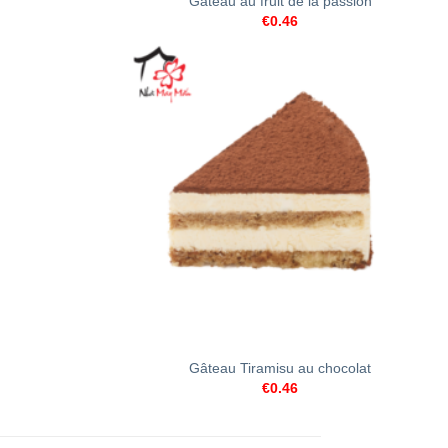
Gâteau au fruit de la passion
€
0.46
+
Gâteau Tiramisu au chocolat
€
0.46