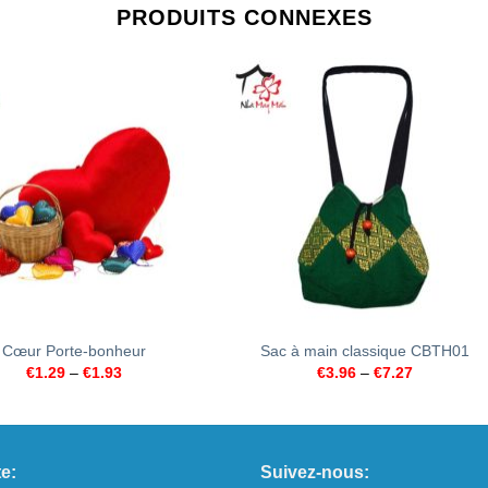
PRODUITS CONNEXES
+
Cœur Porte-bonheur
Sac à main classique CBTH01
€
1.29
–
€
1.93
€
3.96
–
€
7.27
e:
Suivez-nous: