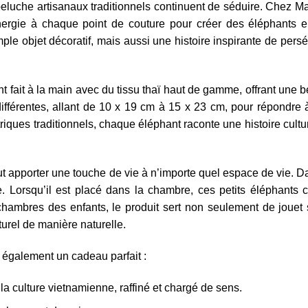
peluche artisanaux traditionnels continuent de séduire. Chez 
énergie à chaque point de couture pour créer des éléphants 
le objet décoratif, mais aussi une histoire inspirante de pers
fait à la main avec du tissu thaï haut de gamme, offrant une be
s différentes, allant de 10 x 19 cm à 15 x 23 cm, pour répondre
iques traditionnels, chaque éléphant raconte une histoire cultur
ut apporter une touche de vie à n’importe quel espace de vie. Dan
. Lorsqu’il est placé dans la chambre, ces petits éléphants c
s chambres des enfants, le produit sert non seulement de jouet
turel de manière naturelle.
t également un cadeau parfait :
la culture vietnamienne, raffiné et chargé de sens.