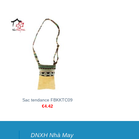
+
+
Sac tendance FBKKTC09
Sac de Mode 
€
4.42
€
9.29
DNXH Nhà May