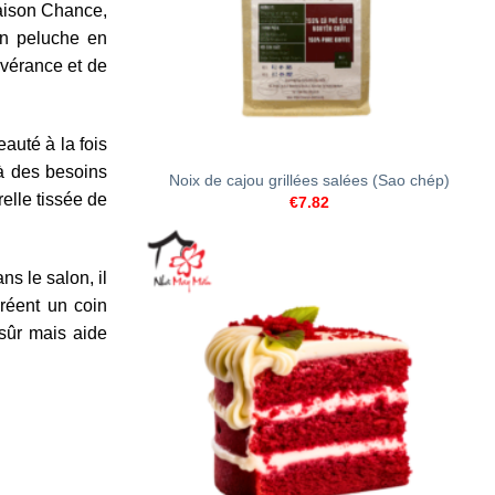
Maison Chance,
en peluche en
évérance et de
+
auté à la fois
 à des besoins
Noix de cajou grillées salées (Sao chép)
elle tissée de
€
7.82
s le salon, il
réent un coin
 sûr mais aide