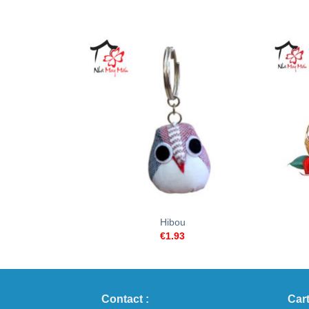
+
+
Hibou
€
1.93
Contact :
Cart