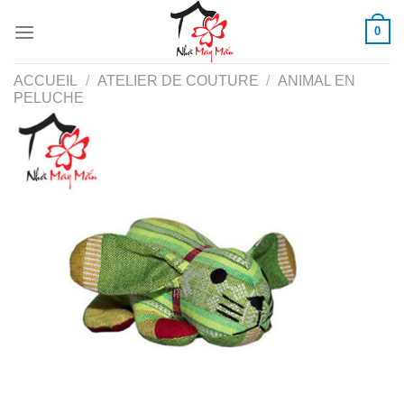
Skip
0
to
content
ACCUEIL
/
ATELIER DE COUTURE
/
ANIMAL EN
PELUCHE