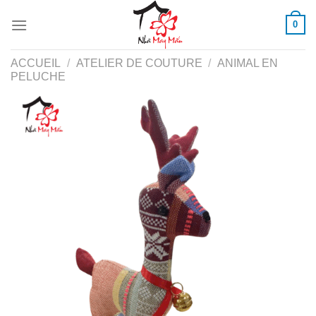
Skip
0
to
content
ACCUEIL
/
ATELIER DE COUTURE
/
ANIMAL EN
PELUCHE