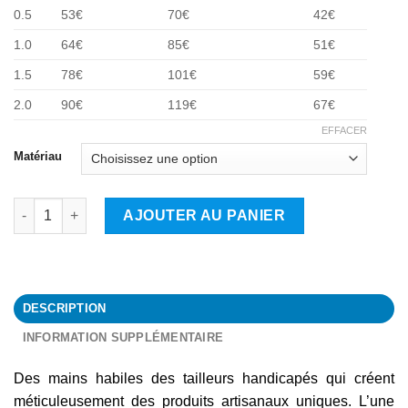
0.5
53€
70€
42€
1.0
64€
85€
51€
1.5
78€
101€
59€
2.0
90€
119€
67€
EFFACER
Matériau
quantité de Renne
AJOUTER AU PANIER
DESCRIPTION
INFORMATION SUPPLÉMENTAIRE
Des mains habiles des tailleurs handicapés qui créent
méticuleusement des produits artisanaux uniques. L’une