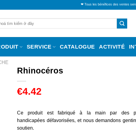
❤ Tous les bénéfices des ventes seront alloués po
RODUIT
SERVICE
CATALOGUE
ACTIVITÉ
I
CHE
Rhinocéros
€
4.42
Ce produit est fabriqué à la main par des p
handicapées défavorisées, et nous demandons gentim
soutien.