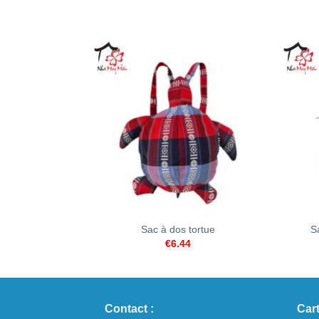
+
+
Sac à dos tortue
S
€
6.44
Contact :
Cart