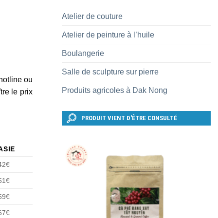
Atelier de couture
Atelier de peinture à l’huile
Boulangerie
Salle de sculpture sur pierre
hotline ou
Produits agricoles à Dak Nong
re le prix
PRODUIT VIENT D'ÊTRE CONSULTÉ
ASIE
42€
51€
59€
67€