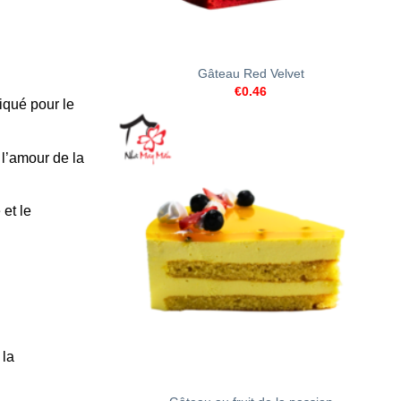
+
Gâteau Red Velvet
€
0.46
iqué pour le
 l’amour de la
 et le
 la
+