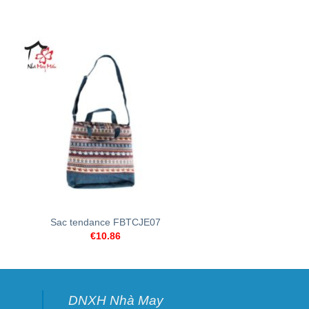
+
+
Sac tendance FBTCJE07
Sac à dos étu
€
10.86
€
6.44
DNXH Nhà May