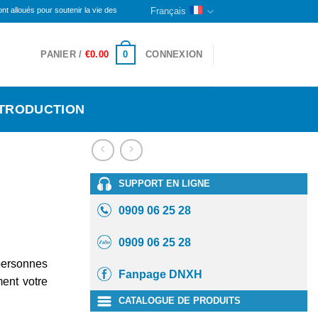
ur soutenir la vie des personnes handicapées et des orphelins ici. La partie restante continu
Français
0
PANIER /
€
0.00
CONNEXION
NTRODUCTION
SUPPORT EN LIGNE
0909 06 25 28
0909 06 25 28
ersonnes
Fanpage DNXH
ent votre
CATALOGUE DE PRODUITS