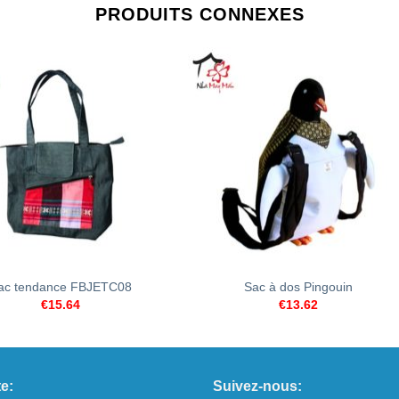
PRODUITS CONNEXES
+
ac tendance FBJETC08
Sac à dos Pingouin
€
15.64
€
13.62
e:
Suivez-nous: