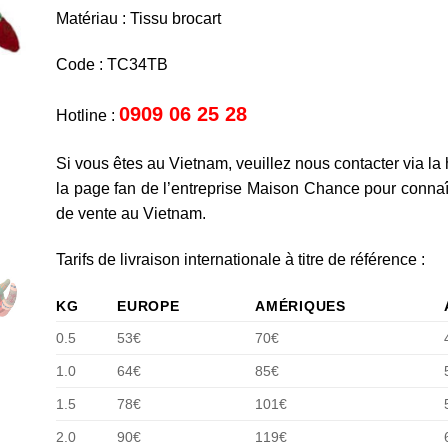
Matériau : Tissu brocart
Code : TC34TB
0909 06 25 28
Hotline :
Si vous êtes au Vietnam, veuillez nous contacter via la 
la page fan de l’entreprise Maison Chance pour connaît
de vente au Vietnam.
Tarifs de livraison internationale à titre de référence :
KG
EUROPE
AMÉRIQUES
0.5
53€
70€
1.0
64€
85€
1.5
78€
101€
2.0
90€
119€