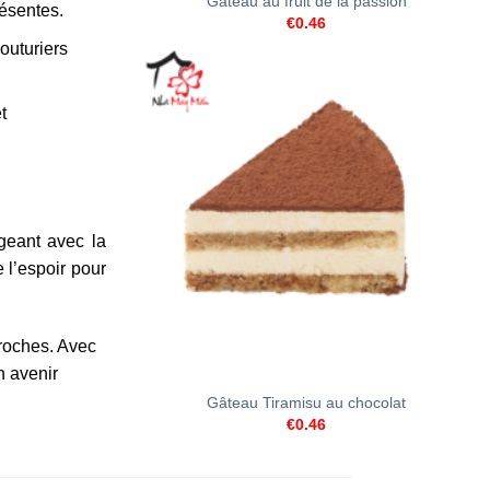
Gâteau au fruit de la passion
résentes.
€
0.46
outuriers
t
geant avec la
 l’espoir pour
roches. Avec
+
n avenir
Gâteau Tiramisu au chocolat
€
0.46