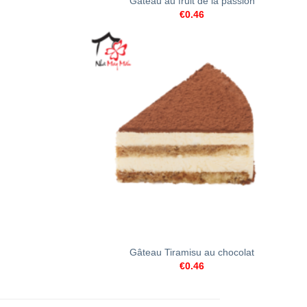
Gâteau au fruit de la passion
€
0.46
+
Gâteau Tiramisu au chocolat
€
0.46