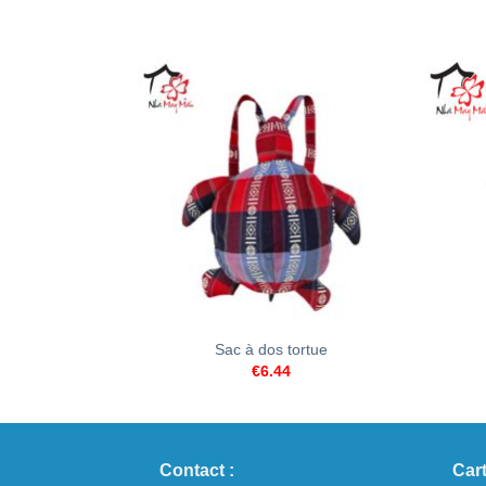
+
+
Sac à dos tortue
€
6.44
Contact :
Cart