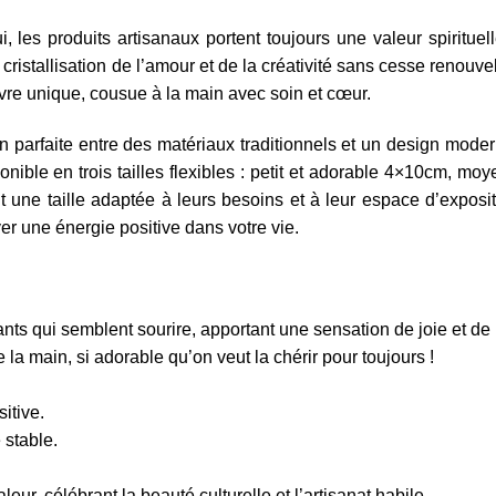
les produits artisanaux portent toujours une valeur spirituelle
ristallisation de l’amour et de la créativité sans cesse renouv
vre unique, cousue à la main avec soin et cœur.
 parfaite entre des matériaux traditionnels et un design moder
onible en trois tailles flexibles : petit et adorable 4×10cm, mo
 une taille adaptée à leurs besoins et à leur espace d’exposi
er une énergie positive dans votre vie.
nts qui semblent sourire, apportant une sensation de joie et de p
 la main, si adorable qu’on veut la chérir pour toujours !
itive.
 stable.
eur, célébrant la beauté culturelle et l’artisanat habile.