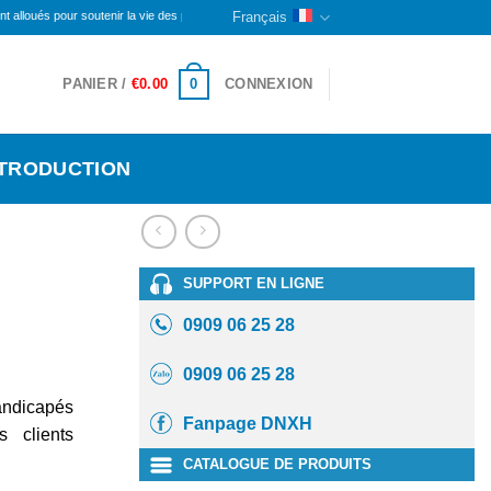
ur soutenir la vie des personnes handicapées et des orphelins ici. La partie restante continue
Français
0
PANIER /
€
0.00
CONNEXION
NTRODUCTION
SUPPORT EN LIGNE
0909 06 25 28
0909 06 25 28
andicapés
Fanpage DNXH
s clients
CATALOGUE DE PRODUITS