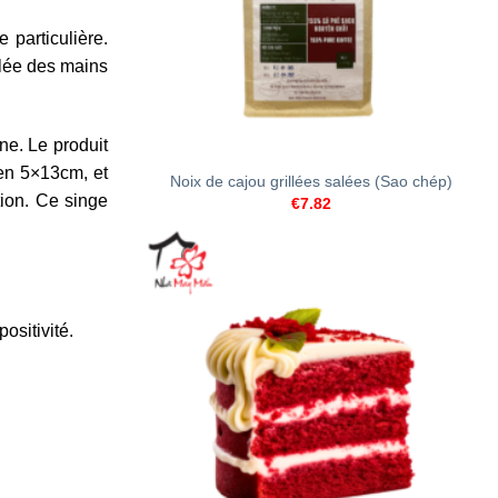
 particulière.
elée des mains
+
ne. Le produit
yen 5×13cm, et
Noix de cajou grillées salées (Sao chép)
tion. Ce singe
€
7.82
ositivité.