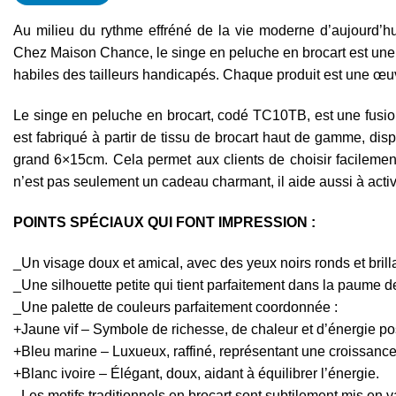
Au milieu du rythme effréné de la vie moderne d’aujourd’hui, 
Chez Maison Chance, le singe en peluche en brocart est une c
habiles des tailleurs handicapés. Chaque produit est une œu
Le singe en peluche en brocart, codé TC10TB, est une fusion
est fabriqué à partir de tissu de brocart haut de gamme, disp
grand 6×15cm. Cela permet aux clients de choisir facilement
n’est pas seulement un cadeau charmant, il aide aussi à activ
POINTS SPÉCIAUX QUI FONT IMPRESSION :
_Un visage doux et amical, avec des yeux noirs ronds et brilla
_Une silhouette petite qui tient parfaitement dans la paume de
_Une palette de couleurs parfaitement coordonnée :
+Jaune vif – Symbole de richesse, de chaleur et d’énergie pos
+Bleu marine – Luxueux, raffiné, représentant une croissance
+Blanc ivoire – Élégant, doux, aidant à équilibrer l’énergie.
_Les motifs traditionnels en brocart sont subtilement mis en val