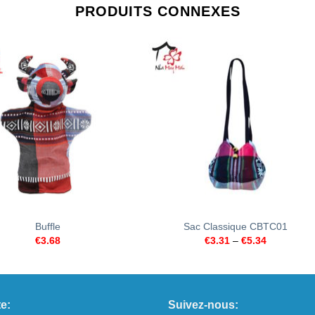
PRODUITS CONNEXES
+
Buffle
Sac Classique CBTC01
€
3.68
€
3.31
–
€
5.34
e:
Suivez-nous: