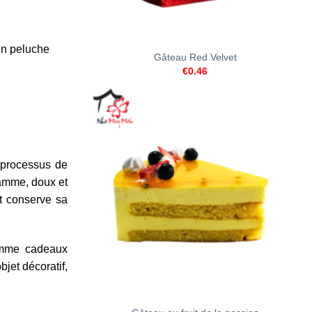
+
 en peluche
Gâteau Red Velvet
€
0.46
e processus de
gamme, doux et
it conserve sa
omme cadeaux
jet décoratif,
+