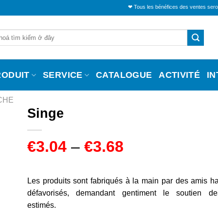
❤ Tous les bénéfices des ventes seront alloués po
RODUIT
SERVICE
CATALOGUE
ACTIVITÉ
I
CHE
Singe
€
3.04
–
€
3.68
Les produits sont fabriqués à la main par des amis h
défavorisés, demandant gentiment le soutien de
estimés.