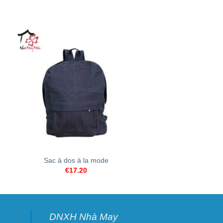
+
+
Sac à dos à la mode
Sac à dos Pin
€
17.20
€
13.62
DNXH Nhà May