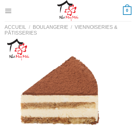
Skip
0
to
content
ACCUEIL
/
BOULANGERIE
/
VIENNOISERIES &
PÂTISSERIES