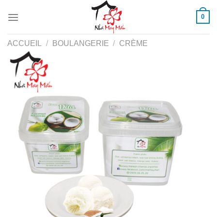
Skip
0
to
content
ACCUEIL
/
BOULANGERIE
/
CRÈME