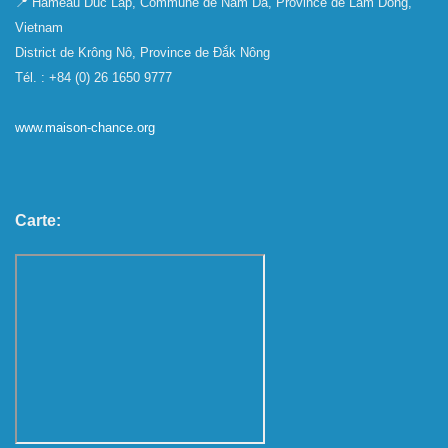
📍 Hameau Duc Lap, Commune de Nam Da, Province de Lam Dong,
Vietnam
District de Krông Nô, Province de Đắk Nông
Tél. : +84 (0) 26 1650 9777
www.maison-chance.org
Carte: