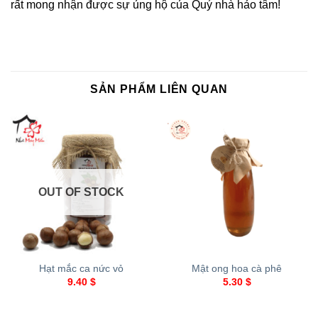
rất mong nhận được sự ủng hộ của Quý nhà hảo tâm!
SẢN PHẨM LIÊN QUAN
OUT OF STOCK
Hạt mắc ca nức vỏ
Mật ong hoa cà phê
9.40
$
5.30
$