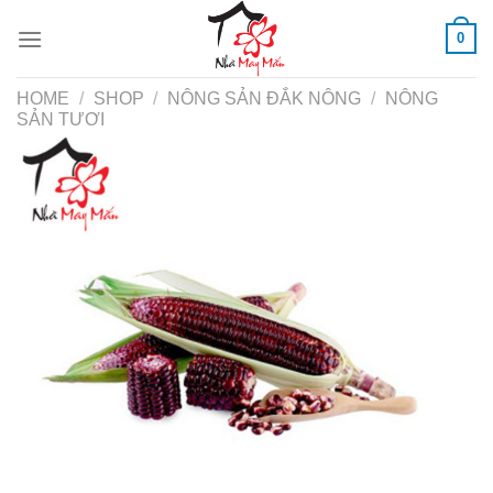
Skip
0
to
content
HOME
/
SHOP
/
NÔNG SẢN ĐẮK NÔNG
/
NÔNG
SẢN TƯƠI