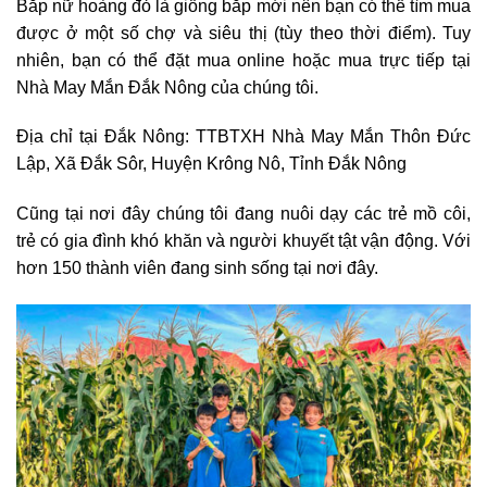
Bắp nữ hoàng đỏ là giống bắp mới nên bạn có thể tìm mua
được ở một số chợ và siêu thị (tùy theo thời điểm). Tuy
nhiên, bạn có thể đặt mua online hoặc mua trực tiếp tại
Nhà May Mắn Đắk Nông của chúng tôi.
Địa chỉ tại Ðắk Nông: TTBTXH Nhà May Mắn Thôn Đức
Lập, Xã Đắk Sôr, Huyện Krông Nô, Tỉnh Đắk Nông
Cũng tại nơi đây chúng tôi đang nuôi dạy các trẻ mồ côi,
trẻ có gia đình khó khăn và người khuyết tật vận động. Với
hơn 150 thành viên đang sinh sống tại nơi đây.