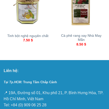
Cà phê rang xay Nhà May
Tinh bột nghệ nguyên chất
Mắn
7.50
$
8.50
$
Liên hệ:
Tại Tp.HCM:
Trung Tâm Chắp Cánh
📍 19A, Đường số 01, Khu phố 21, P. Bình Hưng Hòa, TP.
Hồ Chí Minh, Việt Nam
Tel: +84 (0) 909 06 25 28