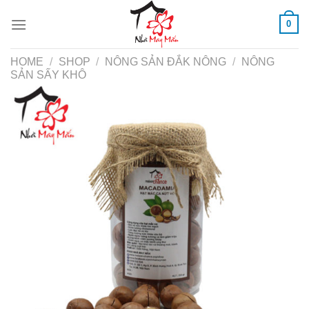
Skip
0
to
content
HOME
/
SHOP
/
NÔNG SẢN ĐẮK NÔNG
/
NÔNG
SẢN SẤY KHÔ