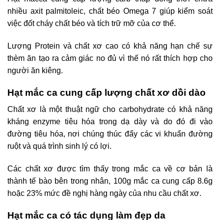
nhiều axit palmitoleic, chất béo Omega 7 giúp kiểm soát
việc đốt cháy chất béo và tích trữ mỡ của cơ thể.
Lượng Protein và chất xơ cao có khả năng hạn chế sự
thèm ăn tạo ra cảm giác no đủ vì thế nó rất thích hợp cho
người ăn kiêng.
Hạt mắc ca cung cấp lượng chất xơ dồi dào
Chất xơ là một thuật ngữ cho carbohydrate có khả năng
kháng enzyme tiêu hóa trong dạ dày và do đó đi vào
đường tiêu hóa, nơi chúng thúc đẩy các vi khuẩn đường
ruột và quá trình sinh lý có lợi.
Các chất xơ được tìm thấy trong mắc ca về cơ bản là
thành tế bào bên trong nhân, 100g mắc ca cung cấp 8.6g
hoặc 23% mức đề nghị hàng ngày của nhu cầu chất xơ.
Hạt mắc ca có tác dụng làm đẹp da