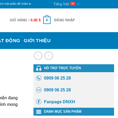
ần để chăm lo cho đời sống các bạn khuyết tật và trẻ mồ côi ở đây. Phần còn lại sẽ tiếp tục 
Tiếng Việt
0
GIỎ HÀNG /
0.00
$
ĐĂNG NHẬP
ẠT ĐỘNG
GIỚI THIỆU
HỖ TRỢ TRỰC TUYẾN
0909 06 25 28
0909 06 25 28
hiện đang
Fanpage DNXH
ính mong
DANH MỤC SẢN PHẨM