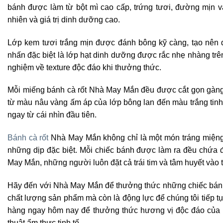
bánh được làm từ bột mì cao cấp, trứng tươi, đường mịn và
nhiên và giá trị dinh dưỡng cao.
Lớp kem tươi trắng mịn được đánh bông kỹ càng, tạo nên
nhấn đặc biệt là lớp hạt dinh dưỡng được rắc nhẹ nhàng tr
nghiệm về texture độc đáo khi thưởng thức.
Mỗi miếng bánh cà rốt Nhà May Mắn đều được cắt gọn gàng 
từ màu nâu vàng ấm áp của lớp bông lan đến màu trắng tinh k
ngay từ cái nhìn đầu tiên.
Bánh cà rốt
Nhà May Mắn không chỉ là một món tráng miệng 
những dịp đặc biệt. Mỗi chiếc bánh được làm ra đều chứa 
May Mắn, những người luôn đặt cả trái tim và tâm huyết vào
Hãy đến với Nhà May Mắn để thưởng thức những chiếc bánh c
chất lượng sản phẩm mà còn là động lực để chúng tôi tiếp 
hàng ngay hôm nay để thưởng thức hương vị độc đáo của 
thuật ẩm thực tinh tế.