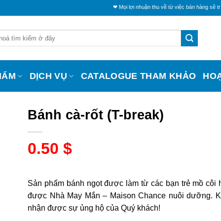
❤ Mọi lợi nhuận thu về từ việc bán hàng sẽ trích một ph
HẨM
DỊCH VỤ
CATALOGUE THAM KHẢO
HO
Bánh cà-rốt (T-break)
0.50
$
Sản phẩm bánh ngọt được làm từ các bạn trẻ mồ côi 
được Nhà May Mắn – Maison Chance nuôi dưỡng. K
nhận được sự ủng hộ của Quý khách!