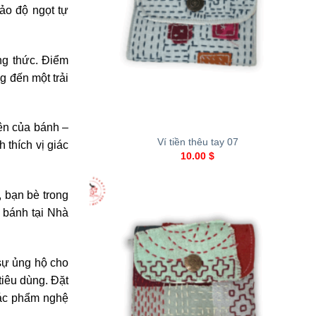
ảo độ ngọt tự
ng thức. Điểm
 đến một trải
+
ên của bánh –
Ví tiền thêu tay 07
 thích vị giác
10.00
$
 bạn bè trong
 bánh tại Nhà
sự ủng hộ cho
iêu dùng. Đặt
tác phẩm nghệ