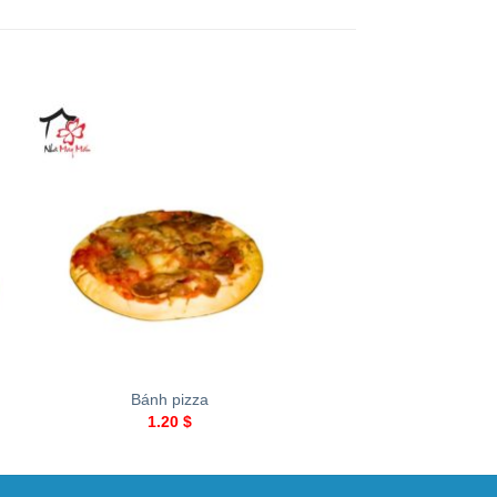
+
+
Bánh pizza
Bánh Sô-cô-la
1.20
$
0.70
$