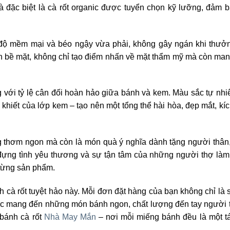
 đặc biệt là cà rốt organic được tuyển chọn kỹ lưỡng, đảm b
 độ mềm mại và béo ngậy vừa phải, không gây ngán khi thưở
ên bề mặt, không chỉ tạo điểm nhấn về mặt thẩm mỹ mà còn mang
với tỷ lệ cân đối hoàn hảo giữa bánh và kem. Màu sắc tự nhi
hiết của lớp kem – tạo nên một tổng thể hài hòa, đẹp mắt, kích
thơm ngon mà còn là món quà ý nghĩa dành tặng người thân,
đựng tình yêu thương và sự tận tâm của những người thợ làm
 từng sản phẩm.
à rốt tuyệt hảo này. Mỗi đơn đặt hàng của bạn không chỉ là 
tục mang đến những món bánh ngon, chất lượng đến tay người t
bánh cà rốt
Nhà May Mắn
– nơi mỗi miếng bánh đều là một 