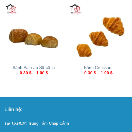
Bánh Pain-au Sô-cô-la
Bánh Croissant
0.30
$
–
1.00
$
0.30
$
–
1.00
$
Liên hệ:
Tại Tp.HCM:
Trung Tâm Chắp Cánh