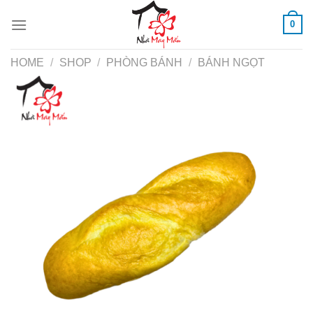
Skip
0
to
content
HOME
/
SHOP
/
PHÒNG BÁNH
/
BÁNH NGỌT