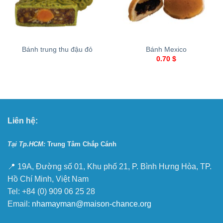
Bánh trung thu đậu đỏ
Bánh Mexico
0.70
$
Liên hệ:
Tại Tp.HCM:
Trung Tâm Chắp Cánh
📍 19A, Đường số 01, Khu phố 21, P. Bình Hưng Hòa, TP.
Hồ Chí Minh, Việt Nam
Tel: +84 (0) 909 06 25 28
Email:
nhamayman@maison-chance.org