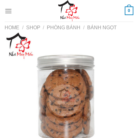
Skip
0
to
content
HOME
/
SHOP
/
PHÒNG BÁNH
/
BÁNH NGỌT