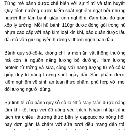
Từng mẻ bánh được chế biến với sự tỉ mỉ và tâm huyết.
Quy trình nướng được kiểm soát nghiêm ngặt bởi những
người thợ làm bánh giàu kinh nghiệm, đảm bảo độ giòn
xốp lý tưởng. Mỗi hũ bánh 110gr được đóng gói trong hũ
nhựa cao cấp với nắp kim loại kín khí, bảo quản được lâu
dài mà vẫn giữ nguyên hương vị thơm ngon ban đầu.
Bánh quy sô-cô-la không chỉ là món ăn vặt thông thường
mà còn là nguồn năng lượng bổ dưỡng. Hàm lượng
protein từ trứng và sữa, cùng với năng lượng từ sô-cô-la
giúp duy trì năng lượng suốt ngày dài. Sản phẩm được
kiểm nghiệm vệ sinh an toàn thực phẩm, phù hợp với mọi
đối tượng người dùng.
Sự tinh tế của bánh quy sô-cô-la
Nhà May Mắn
được nâng
tầm khi kết hợp với đồ uống yêu thích. Nhấm nháp cùng
tách trà chiều, thưởng thức bên ly cappuccino nóng hổi,
hay đơn giản là chấm với sữa tươi đều mang đến trải