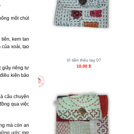
.
hông một chút
tiên, kem tan
 của xoài, tạo
+
Ví tiền thêu tay 07
10.00
$
giây riêng tư
điều kiện bảo
là câu chuyện
đồng qua việc
ệng mà còn an
 những ước mơ