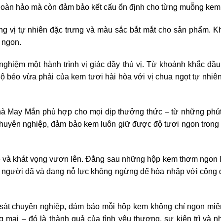
 hoàn hảo mà còn đảm bảo kết cấu ổn định cho từng muỗng kem
g vị tự nhiên đặc trưng và màu sắc bắt mắt cho sản phẩm. K
i ngon.
hiệm một hành trình vị giác đầy thú vị. Từ khoảnh khắc đầu 
Độ béo vừa phải của kem tươi hài hòa với vị chua ngọt tự nhiên
à May Mắn phù hợp cho mọi dịp thưởng thức – từ những phút 
huyên nghiệp, đảm bảo kem luôn giữ được độ tươi ngon trong 
ê và khát vọng vươn lên. Đằng sau những hộp kem thơm ngon 
g người đã và đang nỗ lực không ngừng để hòa nhập với cộng 
m sát chuyên nghiệp, đảm bảo mỗi hộp kem không chỉ ngon mi
 mại – đó là thành quả của tình yêu thương, sự kiên trì và