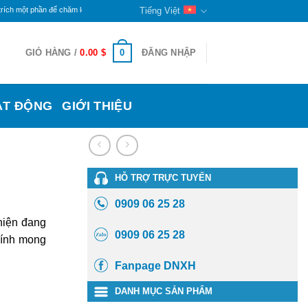
hần để chăm lo cho đời sống các bạn khuyết tật và trẻ mồ côi ở đây. Phần còn lại sẽ tiếp tục
Tiếng Việt
0
GIỎ HÀNG /
0.00
$
ĐĂNG NHẬP
ẠT ĐỘNG
GIỚI THIỆU
HỖ TRỢ TRỰC TUYẾN
0909 06 25 28
hiện đang
0909 06 25 28
ính mong
Fanpage DNXH
DANH MỤC SẢN PHẨM