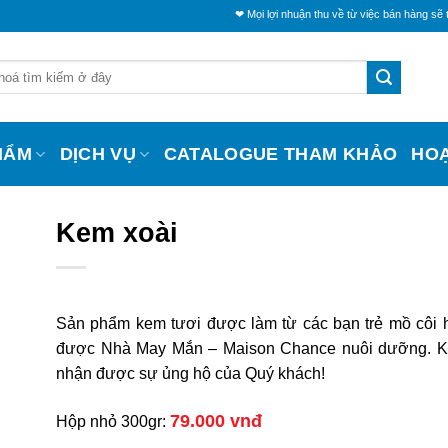
❤ Mọi lợi nhuận thu về từ việc bán hàng sẽ trích một p
HẨM
DỊCH VỤ
CATALOGUE THAM KHẢO
HO
Kem xoài
Sản phẩm kem tươi được làm từ các bạn trẻ mồ côi 
được Nhà May Mắn – Maison Chance nuôi dưỡng. K
nhận được sự ủng hộ của Quý khách!
79.000 vnđ
Hộp nhỏ 300gr: