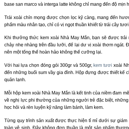
base san marco và interga latte không chỉ mang đến độ mịn
Trái xoài chín mọng được chọn lọc kỹ càng, mang đến hươn
phẩm màu nhân tạo, chỉ có vị ngọt thuần khiết từ trái cây tươ
Khi thưởng thức kem xoài Nhà May Mắn, bạn sẽ được trải ng
chảy nhẹ nhàng trên đầu lưỡi, để lại dư vị xoài thơm ngát. 
nên một tổng thể hoàn hảo không thể cưỡng lại.
Với hai lựa chọn đóng gói 300gr và 500gr,
kem tươi
xoài Nh
đến những buổi sum vầy gia đình. Hộp đựng được thiết kế c
quản lạnh.
Mỗi hộp kem xoài Nhà May Mắn là kết tinh của niềm đam m
về nghị lực phi thường của những người trẻ đặc biệt, nhữn
học hỏi và rèn luyện kỹ năng làm bánh, làm kem.
Từng quy trình sản xuất được thực hiện tỉ mỉ dưới sự giá
toàn vệ sinh. Đây không đơn thuần là một sản phẩm thương