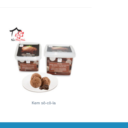
+
+
Kem sô-cô-la
Bánh Pain-au S
0.30
$
–
1.