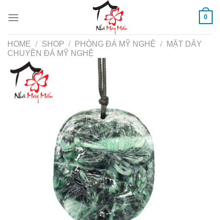
Skip
0
to
content
HOME
/
SHOP
/
PHÒNG ĐÁ MỸ NGHỆ
/
MẶT DÂY
CHUYỀN ĐÁ MỸ NGHỆ