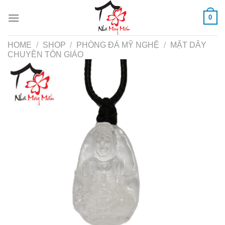
Skip
0
to
content
HOME
/
SHOP
/
PHÒNG ĐÁ MỸ NGHỆ
/
MẶT DÂY
CHUYỀN TÔN GIÁO