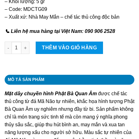
– Khối lượng: 5 gr
– Code: MDCTG09
– Xuất xứ: Nhà May Mắn – chế tác thủ công độc bản
📞 Liên hệ mua hàng tại Việt Nam: 090 906 2528
Mặt dây chuyền hình Phật Bà Quan Âm quantity
THÊM VÀO GIỎ HÀNG
MÔ TẢ SẢN PHẨM
Mặt dây chuyền hình Phật Bà Quan Âm
được chế tác
thủ công từ đá Mã Não tự nhiên, khắc họa hình tượng Phật
Bà Quan Âm uy nghiêm nhưng đầy từ bi. Sản phẩm không
chỉ là món trang sức tinh tế mà còn mang ý nghĩa phong
thủy sâu sắc, giúp thu hút bình an, may mắn và xua tan
năng lượng xấu cho người sở hữu. Màu sắc tự nhiên của