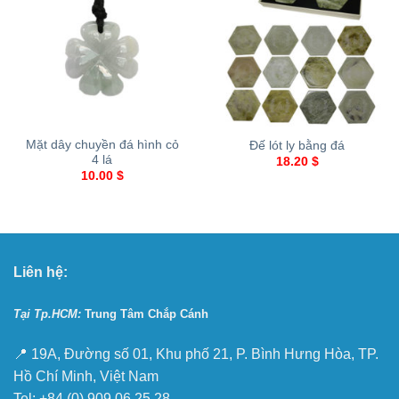
Mặt dây chuyền đá hình cỏ
Đế lót ly bằng đá
4 lá
18.20
$
10.00
$
Liên hệ:
Tại Tp.HCM:
Trung Tâm Chắp Cánh
📍 19A, Đường số 01, Khu phố 21, P. Bình Hưng Hòa, TP.
Hồ Chí Minh, Việt Nam
Tel: +84 (0) 909 06 25 28