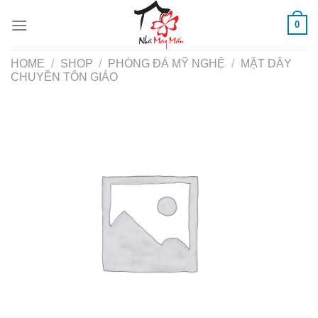
Skip
0
to
content
HOME
/
SHOP
/
PHÒNG ĐÁ MỸ NGHỆ
/
MẶT DÂY
CHUYỀN TÔN GIÁO