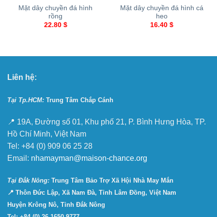
Mặt dây chuyền đá hình
Mặt dây chuyền đá hình cá
rồng
heo
22.80
$
16.40
$
Liên hệ:
Tại Tp.HCM:
Trung Tâm Chắp Cánh
📍 19A, Đường số 01, Khu phố 21, P. Bình Hưng Hòa, TP.
Hồ Chí Minh, Việt Nam
Tel: +84 (0) 909 06 25 28
Email:
nhamayman@maison-chance.org
Tại Ðắk Nông:
Trung Tâm Bảo Trợ Xã Hội Nhà May Mắn
📍 Thôn Đức Lập, Xã Nam Đà, Tỉnh Lâm Đồng, Việt Nam
Huyện Krông Nô, Tỉnh Đắk Nông
Tel: +84 (0) 26 1650 9777