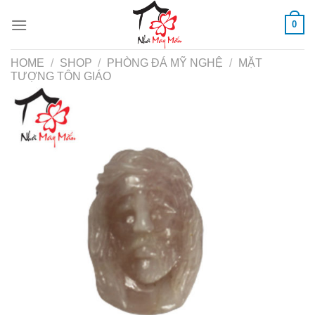
Skip
0
to
content
HOME
/
SHOP
/
PHÒNG ĐÁ MỸ NGHỆ
/
MẶT
TƯỢNG TÔN GIÁO