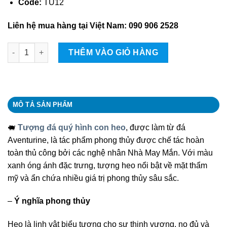
Code:
TU12
Liên hệ mua hàng tại Việt Nam: 090 906 2528
Tượng đá quý hình con heo quantity
THÊM VÀO GIỎ HÀNG
MÔ TẢ SẢN PHẨM
🐖
Tượng đá quý hình con heo
, được làm từ đá
Aventurine, là tác phẩm phong thủy được chế tác hoàn
toàn thủ công bởi các nghệ nhân Nhà May Mắn. Với màu
xanh óng ánh đặc trưng, tượng heo nổi bật về mặt thẩm
mỹ và ẩn chứa nhiều giá trị phong thủy sâu sắc.
–
Ý nghĩa phong thủy
Heo là linh vật biểu tượng cho sự thịnh vượng, no đủ và