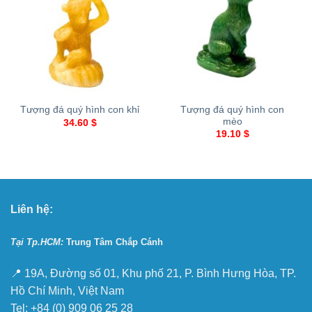
Tượng đá quý hình con
Tượng đá quý hình con khỉ
mèo
34.60
$
19.10
$
Liên hệ:
Tại Tp.HCM:
Trung Tâm Chắp Cánh
📍 19A, Đường số 01, Khu phố 21, P. Bình Hưng Hòa, TP.
Hồ Chí Minh, Việt Nam
Tel: +84 (0) 909 06 25 28