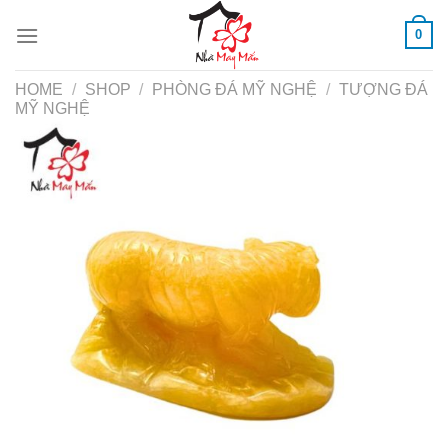
Skip
0
to
content
HOME
/
SHOP
/
PHÒNG ĐÁ MỸ NGHỆ
/
TƯỢNG ĐÁ
MỸ NGHỆ