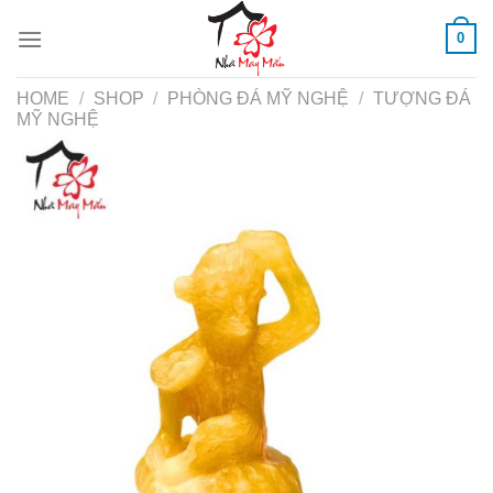
Skip
0
to
content
HOME
/
SHOP
/
PHÒNG ĐÁ MỸ NGHỆ
/
TƯỢNG ĐÁ
MỸ NGHỆ