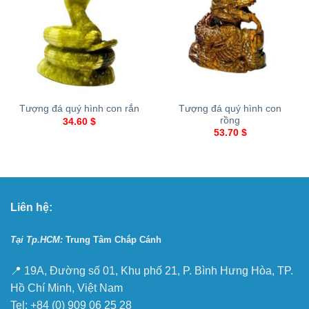
Tượng đá quý hình con
Tượng đá quý hình con rắn
rồng
34.60
$
53.70
$
Liên hệ:
Tại Tp.HCM:
Trung Tâm Chắp Cánh
📍 19A, Đường số 01, Khu phố 21, P. Bình Hưng Hòa, TP.
Hồ Chí Minh, Việt Nam
Tel: +84 (0) 909 06 25 28