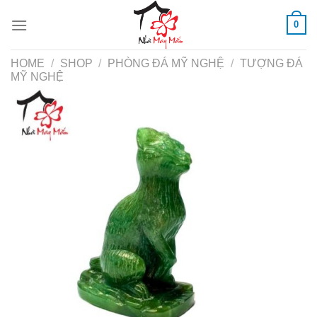
Skip
0
to
content
HOME
/
SHOP
/
PHÒNG ĐÁ MỸ NGHỆ
/
TƯỢNG ĐÁ
MỸ NGHỆ