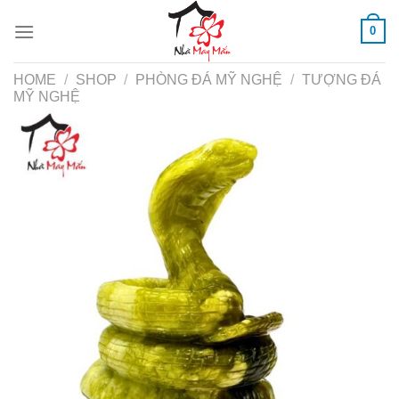
Skip
0
to
content
HOME
/
SHOP
/
PHÒNG ĐÁ MỸ NGHỆ
/
TƯỢNG ĐÁ
MỸ NGHỆ