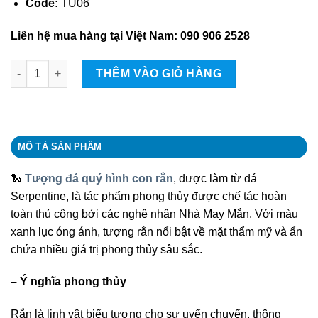
Code:
TU06
Liên hệ mua hàng tại Việt Nam: 090 906 2528
Tượng đá quý hình con rắn quantity
THÊM VÀO GIỎ HÀNG
MÔ TẢ SẢN PHẨM
🐍
Tượng đá quý hình con rắn
, được làm từ đá
Serpentine, là tác phẩm phong thủy được chế tác hoàn
toàn thủ công bởi các nghệ nhân Nhà May Mắn. Với màu
xanh lục óng ánh, tượng rắn nổi bật về mặt thẩm mỹ và ẩn
chứa nhiều giá trị phong thủy sâu sắc.
– Ý nghĩa phong thủy
Rắn là linh vật biểu tượng cho sự uyển chuyển, thông