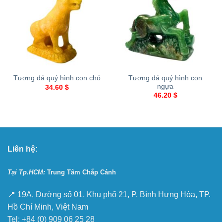
Tượng đá quý hình con
Tượng đá quý hình con chó
ngựa
34.60
$
46.20
$
Liên hệ:
Tại Tp.HCM:
Trung Tâm Chắp Cánh
📍 19A, Đường số 01, Khu phố 21, P. Bình Hưng Hòa, TP.
Hồ Chí Minh, Việt Nam
Tel: +84 (0) 909 06 25 28