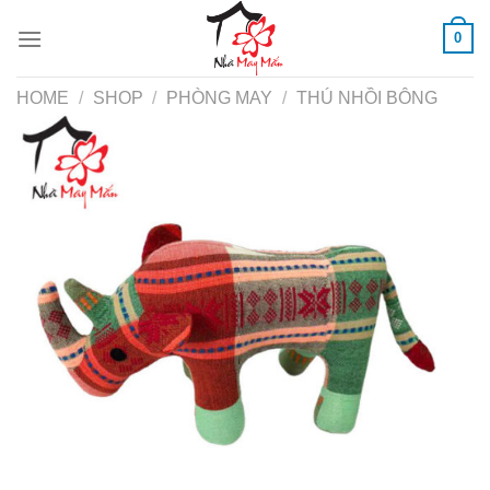
Skip
0
to
content
HOME
/
SHOP
/
PHÒNG MAY
/
THÚ NHỒI BÔNG