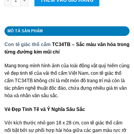
THÊM VÀO GIỎ HÀNG
MÔ TẢ SẢN PHẨM
Con tê giác thổ cẩm
TC34TB – Sắc màu văn hóa trong
từng đường kim mũi chỉ
Mang trong mình hình ảnh của loài động vật quý hiếm cùng
vẻ đẹp tinh tế của vải thổ cẩm Việt Nam, con tê giác thổ
cẩm TC34TB không chỉ là một món đồ trang trí mà còn là
tác phẩm nghệ thuật độc đáo, chứa đựng nhiều giá trị văn
hóa và nhân văn sâu sắc.
Vẻ Đẹp Tinh Tế và Ý Nghĩa Sâu Sắc
Với kích thước nhỏ gọn 18 x 28 cm, con tê giác thổ cẩm
nổi bật bởi sự phối hợp hài hòa giữa các gam màu rực rỡ