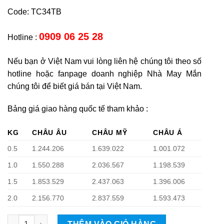
Code: TC34TB
0909 06 25 28
Hotline :
Nếu bạn ở Việt Nam vui lòng liên hệ chúng tôi theo số
hotline hoặc fanpage doanh nghiệp Nhà May Mắn
chúng tôi để biết giá bán tại Việt Nam.
Bảng giá giao hàng quốc tế tham khảo :
KG
CHÂU ÂU
CHÂU MỸ
CHÂU Á
0.5
1.244.206
1.639.022
1.001.072
1.0
1.550.288
2.036.567
1.198.539
1.5
1.853.529
2.437.063
1.396.006
2.0
2.156.770
2.837.559
1.593.473
Tê giác quantity