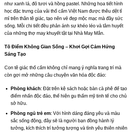
như xanh lá, đỏ tươi và hồng pastel. Những họa tiết hình
học đặc trưng của vải thổ cẩm Việt Nam được thêu dệt tỉ
mỉ trên thân tê giác, tạo nên vẻ đẹp mộc mạc mà đầy sức
sống. Mỗi chi tiết đều phản ánh sự khéo léo và tâm huyết
của những thợ may khuyết tật tại Nhà May Mắn.
Tô Điểm Không Gian Sống – Khơi Gợi Cảm Hứng
Sáng Tạo
Con tê giác thổ cẩm không chỉ mang ý nghĩa trang trí mà
còn gợi mở những câu chuyện văn hóa độc đáo:
Phòng khách
: Đặt trên kệ sách hoặc bàn cà phê để tạo
điểm nhấn độc đáo, thể hiện gu thẩm mỹ tinh tế cho chủ
sở hữu.
Phòng ngủ trẻ em
: Với hình dáng đáng yêu và màu
sắc sống động, đây sẽ là người bạn đồng hành lý
tưởng, kích thích trí tưởng tượng và tình yêu thiên nhiên