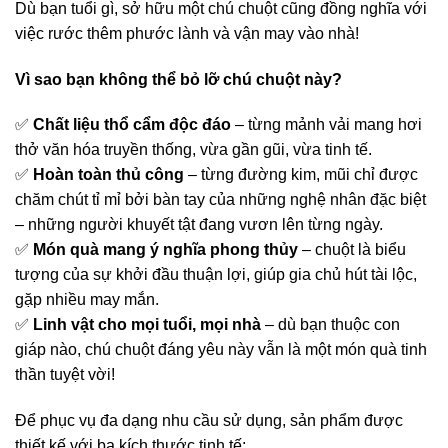
Dù bạn tuổi gì, sở hữu một chú chuột cũng đồng nghĩa với
việc rước thêm phước lành và vận may vào nhà!
Vì sao bạn không thể bỏ lỡ chú chuột này?
✅
Chất liệu thổ cẩm độc đáo
– từng mảnh vải mang hơi
thở văn hóa truyền thống, vừa gần gũi, vừa tinh tế.
✅
Hoàn toàn thủ công
– từng đường kim, mũi chỉ được
chăm chút tỉ mỉ bởi bàn tay của những nghệ nhân đặc biệt
– những người khuyết tật đang vươn lên từng ngày.
✅
Món quà mang ý nghĩa phong thủy
– chuột là biểu
tượng của sự khởi đầu thuận lợi, giúp gia chủ hút tài lộc,
gặp nhiều may mắn.
✅
Linh vật cho mọi tuổi, mọi nhà
– dù bạn thuộc con
giáp nào, chú chuột đáng yêu này vẫn là một món quà tinh
thần tuyệt vời!
Để phục vụ đa dạng nhu cầu sử dụng, sản phẩm được
thiết kế với ba kích thước tinh tế: