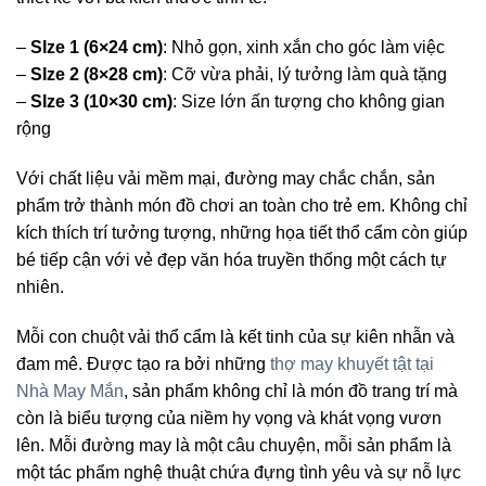
–
SIze 1 (6×24 cm)
: Nhỏ gọn, xinh xắn cho góc làm việc
–
SIze 2 (8×28 cm)
: Cỡ vừa phải, lý tưởng làm quà tặng
–
SIze 3 (10×30 cm)
: Size lớn ấn tượng cho không gian
rộng
Với chất liệu vải mềm mại, đường may chắc chắn, sản
phẩm trở thành món đồ chơi an toàn cho trẻ em. Không chỉ
kích thích trí tưởng tượng, những họa tiết thổ cẩm còn giúp
bé tiếp cận với vẻ đẹp văn hóa truyền thống một cách tự
nhiên.
Mỗi con chuột vải thổ cẩm là kết tinh của sự kiên nhẫn và
đam mê. Được tạo ra bởi những
thợ may khuyết tật tại
Nhà May Mắn
, sản phẩm không chỉ là món đồ trang trí mà
còn là biểu tượng của niềm hy vọng và khát vọng vươn
lên. Mỗi đường may là một câu chuyện, mỗi sản phẩm là
một tác phẩm nghệ thuật chứa đựng tình yêu và sự nỗ lực