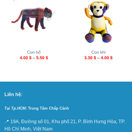
Con hổ
Con khỉ
4.00
$
–
5.50
$
3.30
$
–
4.00
$
Liên hệ:
Tại Tp.HCM:
Trung Tâm Chắp Cánh
📍 19A, Đường số 01, Khu phố 21, P. Bình Hưng Hòa, TP.
Hồ Chí Minh, Việt Nam