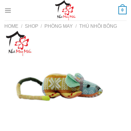
Skip
0
to
content
HOME
/
SHOP
/
PHÒNG MAY
/
THÚ NHỒI BÔNG