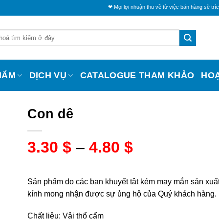
❤ Mọi lợi nhuận thu về từ việc bán hàng sẽ trích một phầ
HẨM
DỊCH VỤ
CATALOGUE THAM KHẢO
HO
Con dê
3.30
$
–
4.80
$
Sản phẩm do các bạn khuyết tật kém may mắn sản xuất
kính mong nhận được sự ủng hộ của Quý khách hàng.
Chất liệu: Vải thổ cẩm