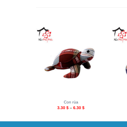
+
+
Con rùa
3.30
$
–
6.30
$