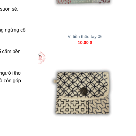
 suôn sẻ.
+
ông ngừng cố
Ví tiền thêu tay 06
10.00
$
hổ cẩm bền
 người thợ
à còn góp
+