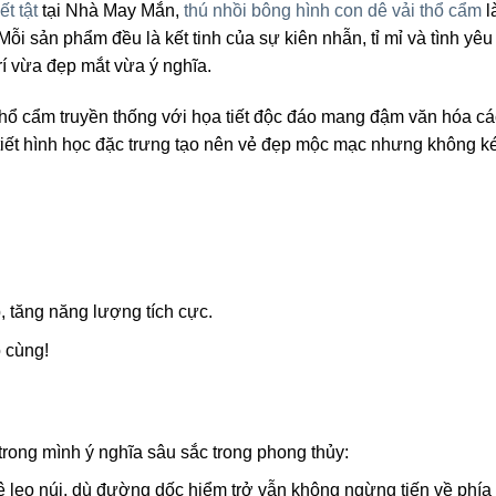
t tật
tại Nhà May Mắn,
thú nhồi bông hình con dê vải thổ cẩm
l
i sản phẩm đều là kết tinh của sự kiên nhẫn, tỉ mỉ và tình yê
rí vừa đẹp mắt vừa ý nghĩa.
hổ cẩm truyền thống với họa tiết độc đáo mang đậm văn hóa các
iết hình học đặc trưng tạo nên vẻ đẹp mộc mạc nhưng không k
, tăng năng lượng tích cực.
 cùng!
trong mình ý nghĩa sâu sắc trong phong thủy:
 leo núi, dù đường dốc hiểm trở vẫn không ngừng tiến về phía 