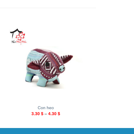
+
+
Con heo
Con chó
3.30
$
–
4.30
$
3.30
$
–
4.