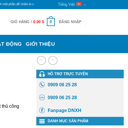
n để chăm lo cho đời sống các bạn khuyết tật và trẻ mồ côi ở đây. Phần còn lại sẽ tiếp tục d
Tiếng Việt
0
GIỎ HÀNG /
0.00
$
ĐĂNG NHẬP
ẠT ĐỘNG
GIỚI THIỆU
HỖ TRỢ TRỰC TUYẾN
0909 06 25 28
0909 06 25 28
 thủ công
Fanpage DNXH
DANH MỤC SẢN PHẨM