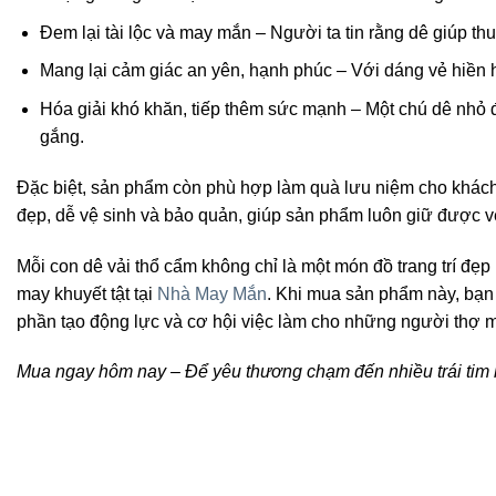
Đem lại tài lộc và may mắn – Người ta tin rằng dê giúp t
Mang lại cảm giác an yên, hạnh phúc – Với dáng vẻ hiền 
Hóa giải khó khăn, tiếp thêm sức mạnh – Một chú dê nhỏ 
gắng.
Đặc biệt, sản phẩm còn phù hợp làm quà lưu niệm cho khách 
đẹp, dễ vệ sinh và bảo quản, giúp sản phẩm luôn giữ được v
Mỗi con dê vải thổ cẩm không chỉ là một món đồ trang trí đẹ
may khuyết tật tại
Nhà May Mắn
. Khi mua sản phẩm này, bạ
phần tạo động lực và cơ hội việc làm cho những người thợ m
Mua ngay hôm nay – Để yêu thương chạm đến nhiều trái tim 