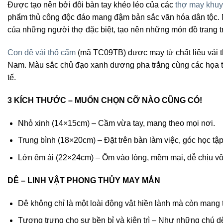
Được tạo nên bởi đôi bàn tay khéo léo của các
thợ may khuyế
phẩm thủ công độc đáo mang đậm bản sắc văn hóa dân tộc. Mỗ
của những người thợ đặc biệt, tạo nên những món đồ trang t
Con dê vải thổ cẩm
(mã TC09TB) được may từ chất liệu vải t
Nam. Màu sắc chủ đạo xanh dương pha trắng cùng các họa t
tế.
3 KÍCH THƯỚC – MUỐN CHỌN CỠ NÀO CŨNG CÓ!
Nhỏ xinh (14×15cm) – Cầm vừa tay, mang theo mọi nơi.
Trung bình (18×20cm) – Đặt trên bàn làm việc, góc học tập
Lớn êm ái (22×24cm) – Ôm vào lòng, mềm mại, dễ chịu vô
DÊ – LINH VẬT PHONG THỦY MAY MẮN
Dê không chỉ là một loài động vật hiền lành mà còn mang 
Tượng trưng cho sự bền bỉ và kiên trì – Như những chú dê