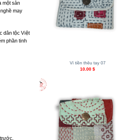
à một sản
u nghề may
 dân tộc Việt
ém phần tinh
+
Ví tiền thêu tay 07
10.00
$
trước.