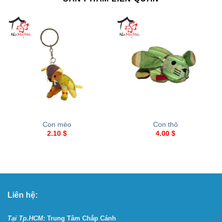
Con mèo
Con thỏ
2.10
$
4.00
$
Liên hệ:
Tại Tp.HCM:
Trung Tâm Chắp Cánh