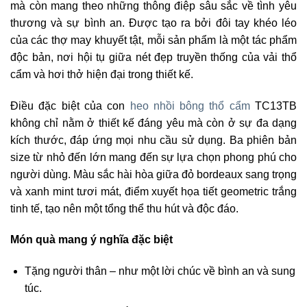
mà còn mang theo những thông điệp sâu sắc về tình yêu
thương và sự bình an. Được tạo ra bởi đôi tay khéo léo
của các thợ may khuyết tật, mỗi sản phẩm là một tác phẩm
độc bản, nơi hội tụ giữa nét đẹp truyền thống của vải thổ
cẩm và hơi thở hiện đại trong thiết kế.
Điều đặc biệt của con
heo nhồi bông thổ cẩm
TC13TB
không chỉ nằm ở thiết kế đáng yêu mà còn ở sự đa dạng
kích thước, đáp ứng mọi nhu cầu sử dụng. Ba phiên bản
size từ nhỏ đến lớn mang đến sự lựa chọn phong phú cho
người dùng. Màu sắc hài hòa giữa đỏ bordeaux sang trọng
và xanh mint tươi mát, điểm xuyết họa tiết geometric trắng
tinh tế, tạo nên một tổng thể thu hút và độc đáo.
Món quà mang ý nghĩa đặc biệt
Tặng người thân – như một lời chúc về bình an và sung
túc.