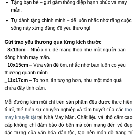
Tặng bạn bè – gửi gắm thông điệp hạnh phúc và may
mắn.
Tự dành tặng chính mình – để luôn nhắc nhở rằng cuộc
sống này xứng đáng để yêu thương!
Gửi trao yêu thương qua từng kích thước
_8x13cm
– Nhỏ xinh, dễ mang theo như một người bạn
đồng hành may mắn.
_10x15cm
– Vừa vặn để ôm, nhắc nhở bạn luôn có yêu
thương quanh mình.
_11x17cm
– To hơn, ấn tượng hơn, như một món quà
chứa đầy tình cảm.
Mỗi đường kim mũi chỉ trên sản phẩm đều được thực hiện
tỉ mỉ, thể hiện sự chuyên nghiệp và tâm huyết của các
thợ
may khuyết tật
tại Nhà May Mắn. Chất liệu vải thổ cẩm cao
cấp không chỉ đảm bảo độ bền mà còn mang đến vẻ đẹp
đặc trưng của văn hóa dân tộc, tạo nên món đồ trang trí