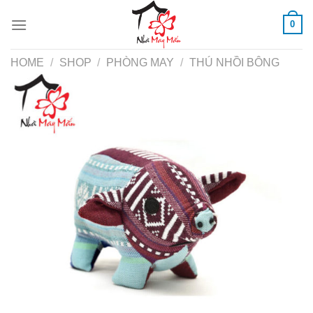
Skip
0
to
content
HOME
/
SHOP
/
PHÒNG MAY
/
THÚ NHỒI BÔNG