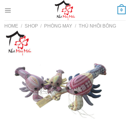
Skip
0
to
content
HOME
/
SHOP
/
PHÒNG MAY
/
THÚ NHỒI BÔNG