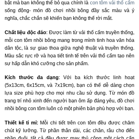
bật mà bạn không thể bỏ qua chính là
con tôm vải thổ cẩm
sống động- món đồ chơi nhồi bông đầy sắc màu và ý
nghĩa, chắc chắn sẽ khiến bạn không thể rời mắt.
Chất liệu độc đáo
: Được làm từ vải thổ cẩm truyền thống,
mỗi con tôm nhồi bông mang trong mình tinh hoa văn hóa
dân tộc, là sự giao thoa giữa nghệ thuật và truyền thống.
Màu sắc rực rỡ và họa tiết tinh tế trên vải thổ cẩm tạo nên
sự hấp dẫn khó cưỡng cho sản phẩm.
Kích thước đa dạng
: Với ba kích thước linh hoạt
(5x13cm, 6x15cm, và 7x19cm), bạn có thể dễ dàng chọn
lựa size phù hợp cho mọi nhu cầu sử dụng. Từ món đồ
trang trí nhỏ xinh đến người bạn ôm ấp đáng yêu, đồ chơi
nhồi bông con tôm luôn có một phiên bản phù hợp với bạn.
Thiết kế tỉ mỉ:
Mỗi chi tiết trên con tôm đều được chăm
chút kỹ lưỡng. Từ phần thân dài, các chân, râu cho đến
phần đuôi, tất cả đều được may thủ công một cách cẩn