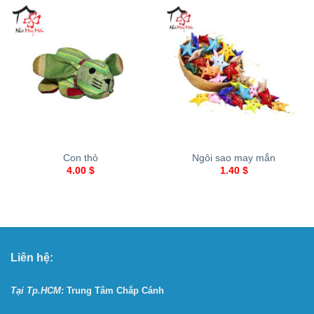
Con thỏ
Ngôi sao may mắn
4.00
$
1.40
$
Liên hệ:
Tại Tp.HCM:
Trung Tâm Chắp Cánh