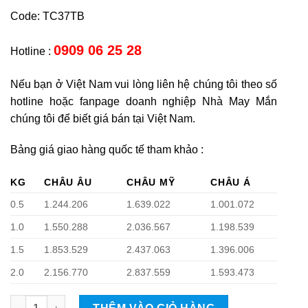
Code: TC37TB
0909 06 25 28
Hotline :
Nếu bạn ở Việt Nam vui lòng liên hệ chúng tôi theo số
hotline hoặc fanpage doanh nghiệp Nhà May Mắn
chúng tôi để biết giá bán tại Việt Nam.
Bảng giá giao hàng quốc tế tham khảo :
KG
CHÂU ÂU
CHÂU MỸ
CHÂU Á
0.5
1.244.206
1.639.022
1.001.072
1.0
1.550.288
2.036.567
1.198.539
1.5
1.853.529
2.437.063
1.396.006
2.0
2.156.770
2.837.559
1.593.473
Con heo để điện thoại quantity