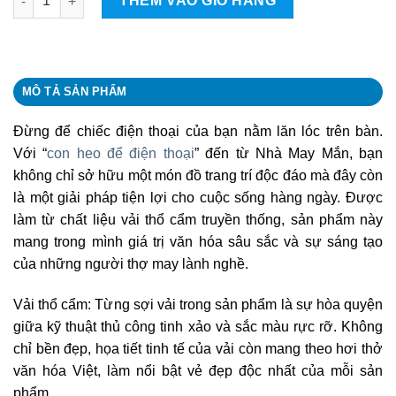
THÊM VÀO GIỎ HÀNG
MÔ TẢ SẢN PHẨM
Đừng để chiếc điện thoại của bạn nằm lăn lóc trên bàn.
Với “
con heo để điện thoại
” đến từ Nhà May Mắn, bạn
không chỉ sở hữu một món đồ trang trí độc đáo mà đây còn
là một giải pháp tiện lợi cho cuộc sống hàng ngày. Được
làm từ chất liệu vải thổ cẩm truyền thống, sản phẩm này
mang trong mình giá trị văn hóa sâu sắc và sự sáng tạo
của những người thợ may lành nghề.
Vải thổ cẩm: Từng sợi vải trong sản phẩm là sự hòa quyện
giữa kỹ thuật thủ công tinh xảo và sắc màu rực rỡ. Không
chỉ bền đẹp, họa tiết tinh tế của vải còn mang theo hơi thở
văn hóa Việt, làm nổi bật vẻ đẹp độc nhất của mỗi sản
phẩm.