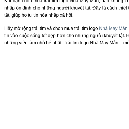
Khi bạn chọn mua trái tim logo Nhà May Mắn, bạn không ch
nhập ổn định cho những người khuyết tật. Đây là cách thiết
tật, giúp họ tự tin hòa nhập xã hội.
Hãy mở rộng trái tim và chọn mua trái tim logo
Nhà May Mắn
tin vào cuộc sống tốt đẹp hơn cho những người khuyết tật.
những việc làm nhỏ bé nhất. Trái tim logo Nhà May Mắn – món q