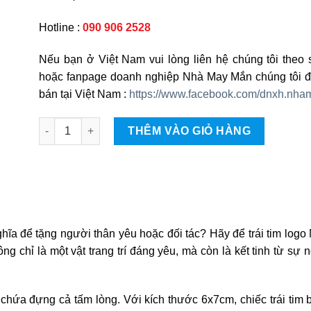
Hotline :
090 906 2528
Nếu bạn ở Việt Nam vui lòng liên hệ chúng tôi theo s
hoặc fanpage doanh nghiệp Nhà May Mắn chúng tôi để
bán tại Việt Nam :
https://www.facebook.com/dnxh.nh
Trái tim logo Nhà May Mắn quantity
THÊM VÀO GIỎ HÀNG
ghĩa để tặng người thân yêu hoặc đối tác? Hãy để trái tim lo
g chỉ là một vật trang trí đáng yêu, mà còn là kết tinh từ sự 
hứa đựng cả tấm lòng. Với kích thước 6x7cm, chiếc trái tim b