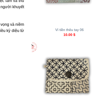
ệc làm và thu
g người khuyết
+
 vọng và niềm
Ví tiền thêu tay 06
ều kỳ diệu từ
10.00
$
+