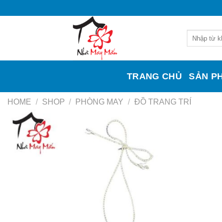
Skip
to
content
Search
for:
TRANG CHỦ
SẢN P
HOME
/
SHOP
/
PHÒNG MAY
/
ĐỒ TRANG TRÍ