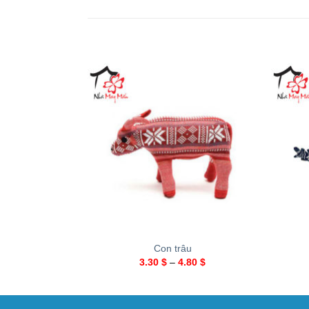
+
+
Con trâu
3.30
$
–
4.80
$