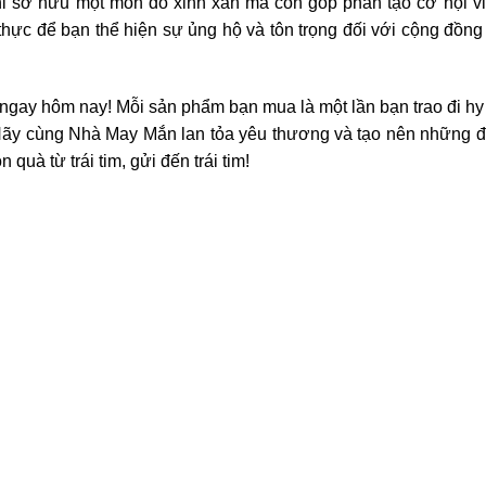
ỉ sở hữu một món đồ xinh xắn mà còn góp phần tạo cơ hội vi
 thực để bạn thể hiện sự ủng hộ và tôn trọng đối với cộng đồn
ngay hôm nay! Mỗi sản phẩm bạn mua là một lần bạn trao đi hy
 Hãy cùng Nhà May Mắn lan tỏa yêu thương và tạo nên những đi
uà từ trái tim, gửi đến trái tim!