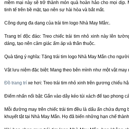
mềm mại này sẽ trở thành món quà hoàn hảo cho mọi dịp.
tinh tế trên bề mặt, tạo nên sự hài hòa và bắt mắt.
Công dụng đa dạng của trái tim logo Nhà May Mắn:.
Trang trí độc đáo: Treo chiếc trái tim nhỏ xinh này lên t
dáng, tạo nên cảm giác ấm áp và thân thuộc.
Quà tặng ý nghĩa: Tặng trái tim logo Nhà May Mắn cho người
Vật lưu niệm đặc biệt: Mang theo bên mình như một vật may 
Đồ trang trí
xe hơi: Treo trái tim nhỏ xinh trên gương chiếu h
Điểm nhấn nổi bật: Gắn vào dây kéo túi xách để tạo phong cá
Mỗi đường may trên chiếc trái tim đều là dấu ấn chứa đựng 
khuyết tật tại Nhà May Mắn. Họ đã biến những hạn chế thành 