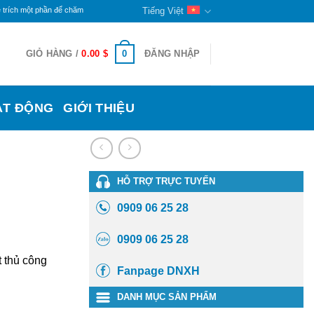
 phần để chăm lo cho đời sống các bạn khuyết tật và trẻ mồ côi ở đây. Phần còn lại sẽ tiếp t
Tiếng Việt
0
GIỎ HÀNG /
0.00
$
ĐĂNG NHẬP
ẠT ĐỘNG
GIỚI THIỆU
HỖ TRỢ TRỰC TUYẾN
0909 06 25 28
0909 06 25 28
 thủ công
Fanpage DNXH
DANH MỤC SẢN PHẨM