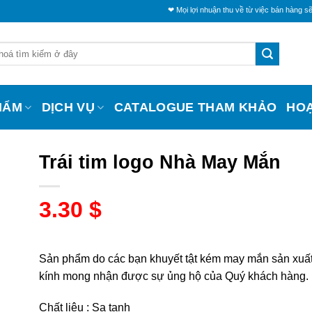
❤ Mọi lợi nhuận thu về từ việc bán hàng sẽ trích một
HẨM
DỊCH VỤ
CATALOGUE THAM KHẢO
HO
Trái tim logo Nhà May Mắn
3.30
$
Sản phẩm do các bạn khuyết tật kém may mắn sản xuất
kính mong nhận được sự ủng hộ của Quý khách hàng.
Chất liệu : Sa tanh