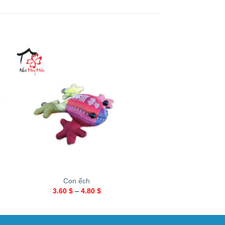
+
+
Con ếch
Con trâu
3.60
$
–
4.80
$
4.00
$