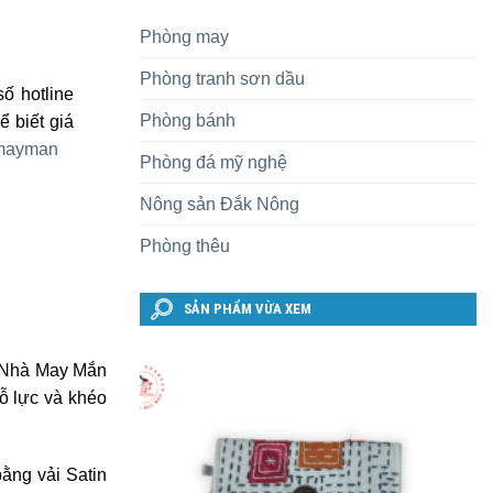
Phòng may
Phòng tranh sơn dầu
ố hotline
Phòng bánh
 biết giá
amayman
Phòng đá mỹ nghệ
Nông sản Đắk Nông
Phòng thêu
SẢN PHẨM VỪA XEM
go Nhà May Mắn
nỗ lực và khéo
ằng vải Satin