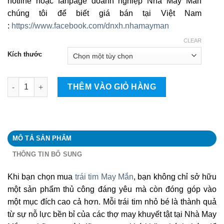
hotline hoặc fanpage doanh nghiệp Nhà May Mắn
chúng tôi để biết giá bán tại Việt Nam
:
https://www.facebook.com/dnxh.nhamayman
CLEAR
Kích thước
Trái tim may mắn quantity
THÊM VÀO GIỎ HÀNG
MÔ TẢ SẢN PHẨM
THÔNG TIN BỔ SUNG
Khi bạn chọn mua
trái tim May Mắn
, bạn không chỉ sở hữu
một sản phẩm thủ công đáng yêu mà còn đóng góp vào
một mục đích cao cả hơn. Mỗi trái tim nhỏ bé là thành quả
từ sự nỗ lực bền bỉ của các thợ may khuyết tật tại Nhà May