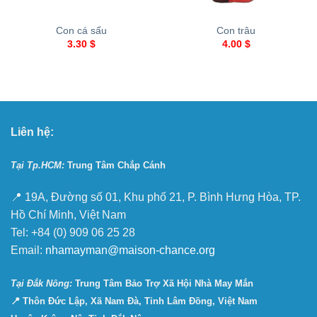
Con cá sấu
Con trâu
3.30
$
4.00
$
Liên hệ:
Tại Tp.HCM:
Trung Tâm Chắp Cánh
📍 19A, Đường số 01, Khu phố 21, P. Bình Hưng Hòa, TP.
Hồ Chí Minh, Việt Nam
Tel: +84 (0) 909 06 25 28
Email:
nhamayman@maison-chance.org
Tại Ðắk Nông:
Trung Tâm Bảo Trợ Xã Hội Nhà May Mắn
📍 Thôn Đức Lập, Xã Nam Đà, Tỉnh Lâm Đồng, Việt Nam