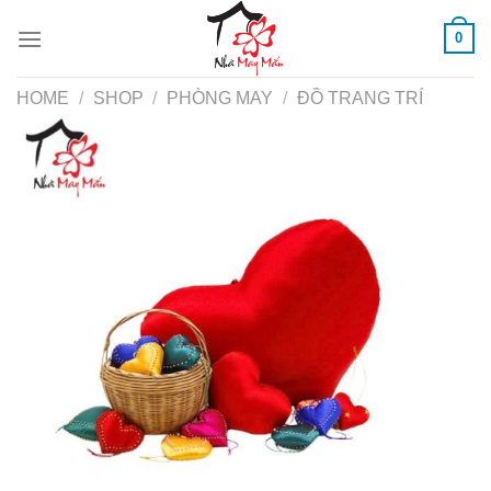
Skip
0
to
content
HOME
/
SHOP
/
PHÒNG MAY
/
ĐỒ TRANG TRÍ