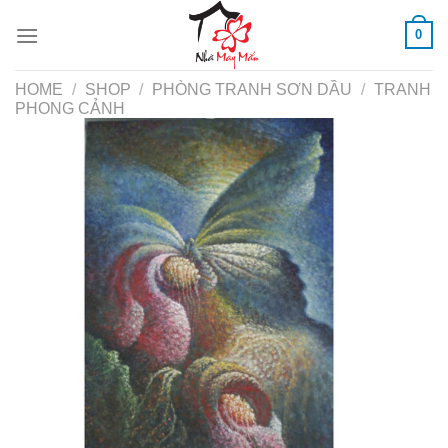
Skip
0
to
content
HOME
/
SHOP
/
PHÒNG TRANH SƠN DẦU
/
TRANH
PHONG CẢNH