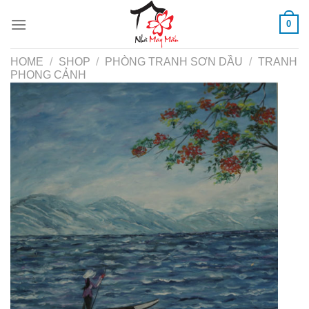
Skip
0
to
content
HOME
/
SHOP
/
PHÒNG TRANH SƠN DẦU
/
TRANH
PHONG CẢNH