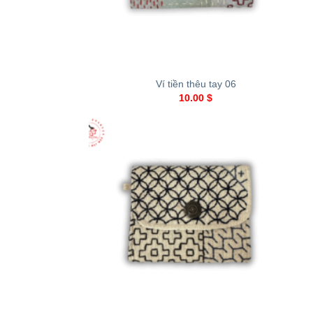
+
Ví tiền thêu tay 06
10.00
$
+