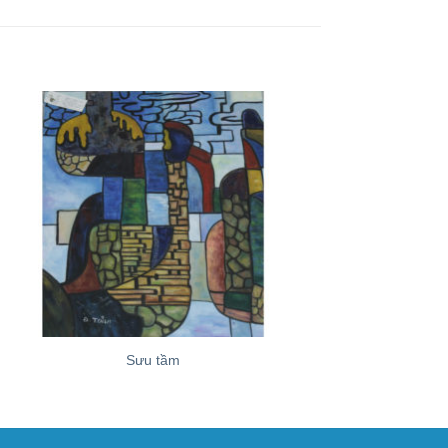
+
+
Sưu tầm
Hương