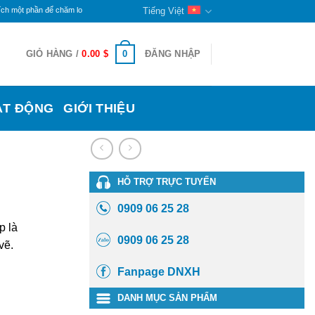
 để chăm lo cho đời sống các bạn khuyết tật và trẻ mồ côi ở đây. Phần còn lại sẽ tiếp tục du
Tiếng Việt
0
GIỎ HÀNG /
0.00
$
ĐĂNG NHẬP
ẠT ĐỘNG
GIỚI THIỆU
HỖ TRỢ TRỰC TUYẾN
0909 06 25 28
p là
0909 06 25 28
vẽ.
Fanpage DNXH
DANH MỤC SẢN PHẨM