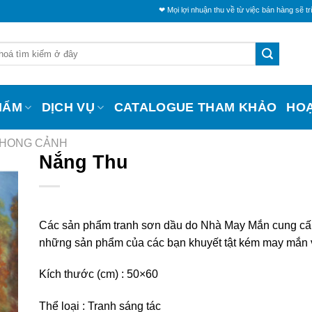
❤ Mọi lợi nhuận thu về từ việc bán hàng sẽ trích một phần
HẨM
DỊCH VỤ
CATALOGUE THAM KHẢO
HO
PHONG CẢNH
Nắng Thu
Các sản phẩm tranh sơn dầu do Nhà May Mắn cung cấ
những sản phẩm của các bạn khuyết tật kém may mắn 
Kích thước (cm) :
50×60
Thể loại : Tranh sáng tác