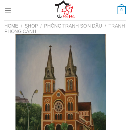
Skip
0
to
content
HOME
/
SHOP
/
PHÒNG TRANH SƠN DẦU
/
TRANH
PHONG CẢNH