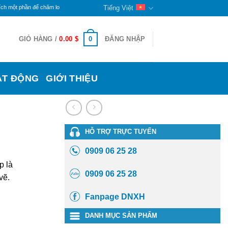
 để chăm lo cho đời sống các bạn khuyết tật và trẻ mồ côi ở đây. Phần còn lại sẽ tiếp tục du
Tiếng Việt
0
GIỎ HÀNG /
0.00
$
ĐĂNG NHẬP
ẠT ĐỘNG
GIỚI THIỆU
HỖ TRỢ TRỰC TUYẾN
0909 06 25 28
p là
0909 06 25 28
vẽ.
Fanpage DNXH
DANH MỤC SẢN PHẨM