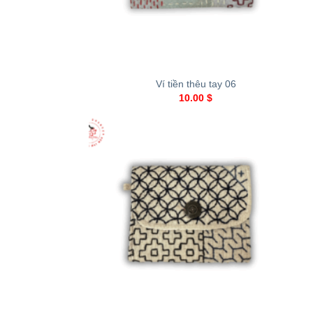
+
Ví tiền thêu tay 06
10.00
$
+